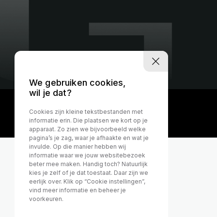
We gebruiken cookies,
wil je dat?
Cookies zijn kleine tekstbestanden met
informatie erin. Die plaatsen we kort op je
apparaat. Zo zien we bijvoorbeeld welke
pagina’s je zag, waar je afhaakte en wat je
invulde. Op die manier hebben wij
informatie waar we jouw websitebezoek
beter mee maken. Handig toch? Natuurlijk
kies je zelf of je dat toestaat. Daar zijn we
eerlijk over. Klik op “Cookie instellingen”,
vind meer informatie en beheer je
voorkeuren.