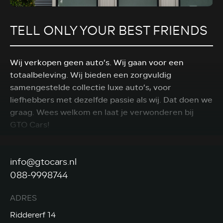
TELL ONLY YOUR BEST FRIENDS
Wij verkopen geen auto’s. Wij gaan voor een
totaalbeleving. Wij bieden een zorgvuldig
samengestelde collectie luxe auto’s, voor
liefhebbers met dezelfde passie als wij. Dat doen we
graag. Wees welkom en laat je verwonderen bij
GTO Cars!
MEER OVER ONS
info@gtocars.nl
088-9998744
ADRES
Riddererf 14